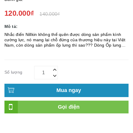
120.000₫
140.000₫
Mô tả:
Nhắc điến Nillkin không thể quên được dòng sản phẩm kính
cường lực, nó mang lại chỗ đứng của thương hiệu này tại Việt
Nam, còn dòng sản phẩm ốp lưng thì sao??? Dòng Ốp lưng
dạng sần của Nillkin mà chúng tôi chuẩn bị giới thiệu ...
Số lượng
Mua ngay
Gọi điện