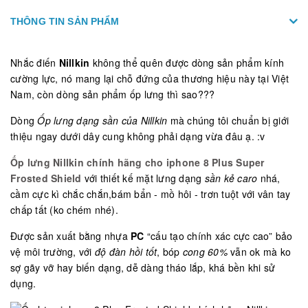
THÔNG TIN SẢN PHẨM
Nhắc điến
Nillkin
không thể quên được dòng sản phẩm kính
cường lực, nó mang lại chỗ đứng của thương hiệu này tại Việt
Nam, còn dòng sản phẩm ốp lưng thì sao???
Dòng
Ốp lưng dạng sần của Nillkin
mà chúng tôi chuẩn bị giới
thiệu ngay dưới dây cung không phải dạng vừa đâu ạ. :v
Ốp lưng Nillkin chính hãng cho iphone 8 Plus Super
Frosted Shield
với thiết kế mặt lưng dạng
sần kẻ caro
nhá,
cầm cực kì chắc chắn,bám bẩn - mồ hôi - trơn tuột với vân tay
chấp tất (ko chém nhé).
Được sản xuất bằng nhựa
PC
“cấu tạo chính xác cực cao” bảo
vệ môi trường, với
độ đàn hồi tốt
, bóp
cong 60%
vẫn ok mà ko
sợ gãy vỡ hay biến dạng, dễ dàng tháo lắp, khá bền khi sử
dụng.