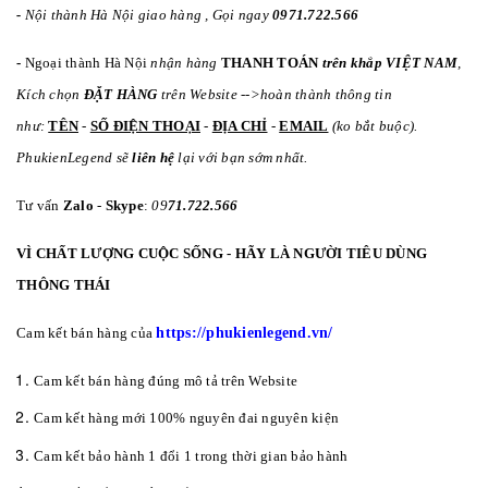
-
Nội thành Hà Nội giao hàng
, Gọi ngay
0971.722.566
-
Ngoại thành Hà Nội
nhận hàng
THANH TOÁN
trên khắp VIỆT NAM
,
Kích chọn
ĐẶT HÀNG
trên Website -->hoàn thành thông tin
như:
TÊN
-
SỐ ĐIỆN THOẠI
-
ĐỊA CHỈ
-
EMAIL
(ko bắt buộc).
PhukienLegend sẽ
liên hệ
lại với bạn sớm nhất.
Tư vấn
Zalo
-
Skype
:
09
71.722.566
VÌ CHẤT LƯỢNG CUỘC SỐNG - HÃY LÀ NGƯỜI TIÊU DÙNG
THÔNG THÁI
Cam kết bán hàng của
https://phukienlegend.vn/
Cam kết bán hàng đúng mô tả trên Website
Cam kết hàng mới 100% nguyên đai nguyên kiện
Cam kết bảo hành 1 đổi 1 trong thời gian bảo hành