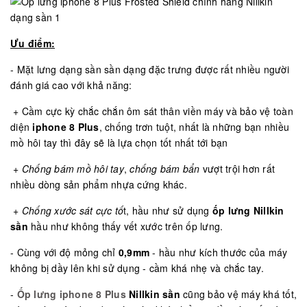
Ưu điểm:
- Mặt lưng dạng sần sần dạng đặc trưng được rất nhiều người
đánh giá cao với khả năng:
+ Cầm cực kỳ chắc chắn ôm sát thân viền máy và bảo vệ toàn
diện
iphone
8 Plus
, chống trơn tuột, nhất là những bạn nhiều
mồ hôi tay thì đây sẽ là lựa chọn tốt nhất tới bạn
+
Chống bám mồ hôi tay
,
chống bám bẩn
vượt trội hơn rất
nhiều dòng sản phẩm nhựa cứng khác.
+
Chống xước sát cực tố
t, hầu như sử dụng
ốp lưng Nillkin
sần
hầu như không thấy vết xước trên ốp lưng.
- Cùng với độ mỏng chỉ
0,9mm
- hầu như kích thước của máy
không bị dầy lên khi sử dụng - cầm khá nhẹ và chắc tay.
-
Ốp lưng iphone 8 Plus
Nillkin sần
cũng bảo vệ máy khá tốt,