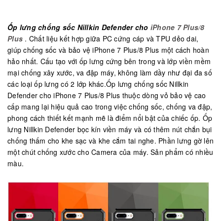
Ốp lưng chống sốc Nillkin Defender cho
iPhone 7 Plus/8
Plus
. Chất liệu kết hợp giữa PC cứng cáp và TPU dẻo dai,
giúp chống sốc và bảo vệ iPhone 7 Plus/8 Plus một cách hoàn
hảo nhất. Cấu tạo với ốp lưng cứng bên trong và lớp viền mềm
mại chống xây xước, va đập máy, không làm dầy như đại đa số
các loại ốp lưng có 2 lớp khác.Ốp lưng chống sốc Nillkin
Defender cho iPhone 7 Plus/8 Plus thuộc dòng vỏ bảo vệ cao
cấp mang lại hiệu quả cao trong việc chống sốc, chống va đập,
phong cách thiết kết mạnh mẽ là điểm nổi bật của chiếc ốp. Ốp
lưng Nillkin Defender bọc kín viền máy và có thêm nút chắn bụi
chống thấm cho khe sạc và khe cắm tai nghe. Phần lưng gờ lên
một chút chống xước cho Camera của máy. Sản phẩm có nhiều
màu.