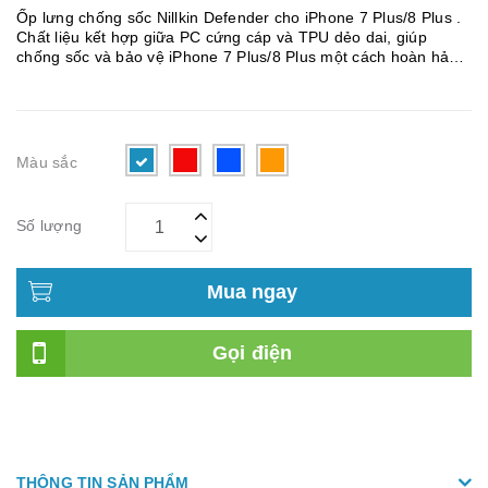
Ốp lưng chống sốc Nillkin Defender cho iPhone 7 Plus/8 Plus .
Chất liệu kết hợp giữa PC cứng cáp và TPU dẻo dai, giúp
chống sốc và bảo vệ iPhone 7 Plus/8 Plus một cách hoàn hảo
nhất. Cấu tạo với ốp lưng cứng bên trong và lớp viền mềm
mại...
Màu sắc
Số lượng
Mua ngay
Gọi điện
THÔNG TIN SẢN PHẨM