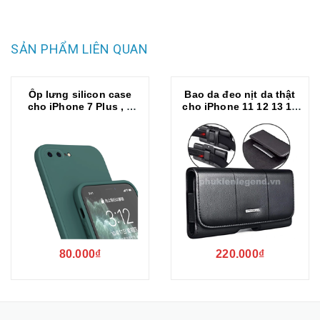
SẢN PHẨM LIÊN QUAN
Ốp lưng silicon case
Bao da đeo nịt da thật
cho iPhone 7 Plus , 8
cho iPhone 11 12 13 14
Plus chống bám bẩn mặt
Pro Max / 14 Plus / Note
lưng siêu mềm mịn, có
20 / S22 / S23 ultra và
gờ bảo vệ camera
các dòng máy từ 6.7
inch trở xuống hiệu
HOTCASE Nuoku
Elegant and Royal phiên
bản đeo thắt lưng (có
ngăn đựng thẻ, nắp gập
hít nam châm)
80.000₫
220.000₫