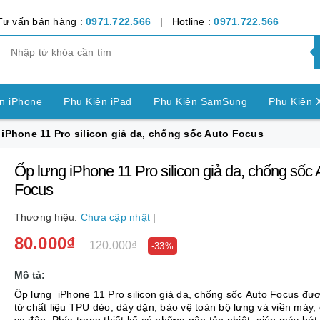
Tư vấn bán hàng :
0971.722.566
| Hotline :
0971.722.566
n iPhone
Phụ Kiện iPad
Phụ Kiện SamSung
Phụ Kiện 
iPhone 11 Pro silicon giả da, chống sốc Auto Focus
ện OPPO
Phụ Kiện Vivo
Phụ Kiện Realme
Phụ Kiện Hu
Ốp lưng iPhone 11 Pro silicon giả da, chống sốc 
ện LG
Phụ Kiện Nokia
Phụ Kiện Sony
Focus
nh Bảng SamSung
Phụ Kiện Các Dòng Máy khác
Thương hiệu:
Chưa cập nhật
|
80.000₫
n Apple Watch
Phụ Kiện khác
Pin Điện Thoại
120.000₫
-33%
Mô tả:
Ốp lưng iPhone 11 Pro silicon giả da, chống sốc Auto Focus đư
từ chất liệu TPU dẻo, dày dặn, bảo vệ toàn bộ lưng và viền máy,