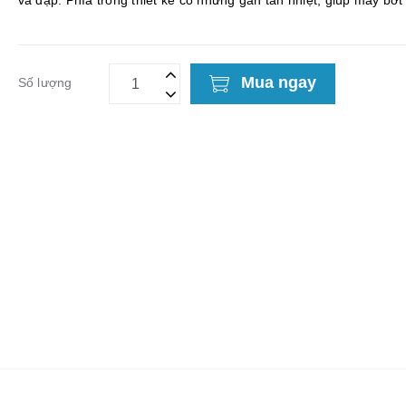
va đập. Phía trong thiết kế có những gân tản nhiệt, giúp máy bớ
khi chơi game, xem phim...
Mua ngay
Số lượng