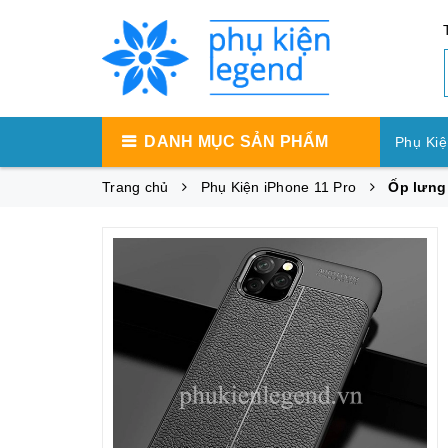
DANH MỤC SẢN PHẨM
Phụ Kiệ
Trang chủ
Phụ Kiện iPhone 11 Pro
Ốp lưng 
Phụ Ki
Phụ Ki
Máy Tí
Phụ Kiệ