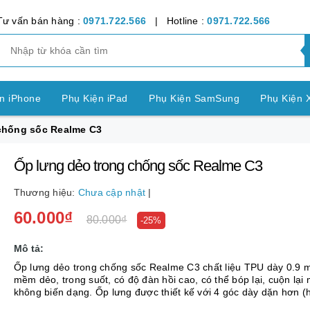
Tư vấn bán hàng :
0971.722.566
| Hotline :
0971.722.566
n iPhone
Phụ Kiện iPad
Phụ Kiện SamSung
Phụ Kiện 
chống sốc Realme C3
ện OPPO
Phụ Kiện Vivo
Phụ Kiện Realme
Phụ Kiện Hu
Ốp lưng dẻo trong chống sốc Realme C3
ện LG
Phụ Kiện Nokia
Phụ Kiện Sony
Thương hiệu:
Chưa cập nhật
|
nh Bảng SamSung
Phụ Kiện Các Dòng Máy khác
60.000₫
80.000₫
-25%
n Apple Watch
Phụ Kiện khác
Pin Điện Thoại
Mô tả:
Ốp lưng dẻo trong chống sốc Realme C3 chất liệu TPU dày 0.9 
mềm dẻo, trong suốt, có độ đàn hồi cao, có thể bóp lại, cuộn lại
không biến dạng. Ốp lưng được thiết kế với 4 góc dày dặn hơn (
khi rơi máy các góc sẽ va chạm đầu ...