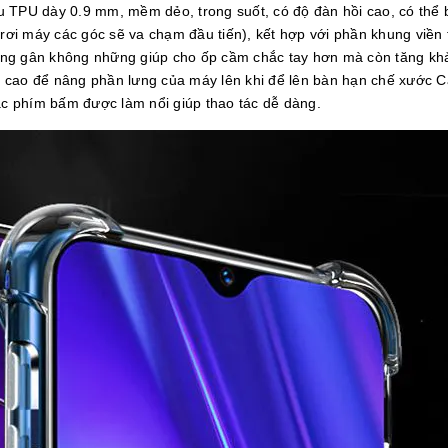
u TPU dày 0.9 mm, mềm dẻo, trong suốt, có độ đàn hồi cao, có thể 
i rơi máy các góc sẽ va chạm đầu tiến), kết hợp với phần khung vi
ờng gân không những giúp cho ốp cầm chắc tay hơn mà còn tăng khả
 cao để nâng phần lưng của máy lên khi để lên bàn hạn chế xước Ca
Các phím bấm được làm nổi giúp thao tác dễ dàng.