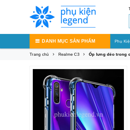
DANH MỤC SẢN PHẨM
Phụ Kiệ
Trang chủ
Realme C3
Ốp lưng dẻo trong 
Phụ Ki
Phụ Ki
Máy Tí
Phụ Kiệ