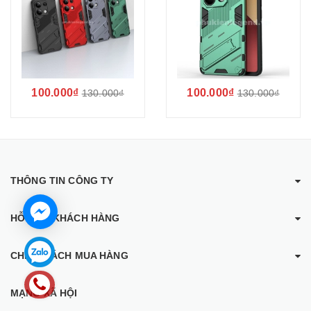
100.000₫
100.000₫
130.000₫
130.000₫
THÔNG TIN CÔNG TY
HỖ TRỢ KHÁCH HÀNG
CHÍNH SÁCH MUA HÀNG
MẠNG XÃ HỘI