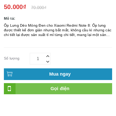
50.000₫
70.000₫
Mô tả:
Ốp Lưng Dẻo Mỏng Đen cho Xiaomi Redmi Note 8: Ốp lưng
được thiết kế đơn giản nhưng bắt mắt, không cầu kì nhưng các
chi tiết lại được sản xuất tỉ mỉ từng chi tiết, mang lại một sản
phẩm đẹp mắt và tiện dụng. Ốp Lưng Dẻo Mỏng Đen Cho Xi...
Số lượng
Mua ngay
Gọi điện