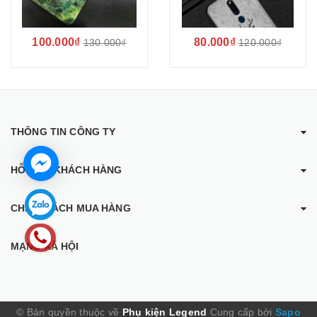
100.000₫
80.000₫
130.000₫
120.000₫
THÔNG TIN CÔNG TY
HỖ TRỢ KHÁCH HÀNG
CHÍNH SÁCH MUA HÀNG
MẠNG XÃ HỘI
© Bản quyền thuộc về
Phụ kiện Legend
Cung cấp bởi
Sapo