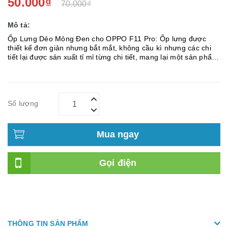
50.000₫
70.000₫
Mô tả:
Ốp Lưng Dẻo Mỏng Đen cho OPPO F11 Pro: Ốp lưng được
thiết kế đơn giản nhưng bắt mắt, không cầu kì nhưng các chi
tiết lại được sản xuất tỉ mỉ từng chi tiết, mang lại một sản phẩm
đẹp mắt và tiện dụng. Ốp Lưng Dẻo Mỏng Đen Cho OPPO F11
...
Số lượng
Mua ngay
Gọi điện
THÔNG TIN SẢN PHẨM