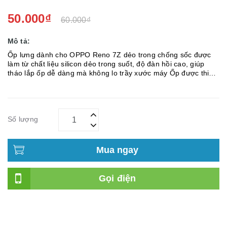
50.000₫
60.000₫
Mô tả:
Ốp lưng dành cho OPPO Reno 7Z dẻo trong chống sốc được
làm từ chất liệu silicon dẻo trong suốt, độ đàn hồi cao, giúp
tháo lắp ốp dễ dàng mà không lo trầy xước máy Ốp được thiết
kế ôm sát thân máy, giúp bảo vệ toàn bộ lưng và viền điện
thoại 4 góc ...
Số lượng
Mua ngay
Gọi điện