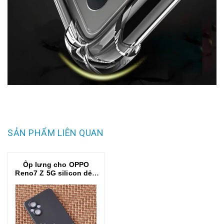
SẢN PHẨM LIÊN QUAN
Ốp lưng cho OPPO
Reno7 Z 5G silicon dẻo
màu đen chống bám
bẩn, chống vân tay, bảo
vệ camera