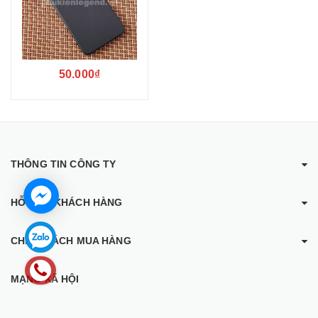
50.000₫
THÔNG TIN CÔNG TY
HỖ TRỢ KHÁCH HÀNG
CHÍNH SÁCH MUA HÀNG
MẠNG XÃ HỘI