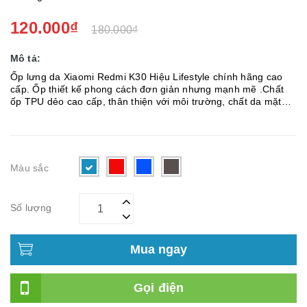
120.000₫
180.000₫
Mô tả:
Ốp lưng da Xiaomi Redmi K30 Hiệu Lifestyle chính hãng cao
cấp. Ốp thiết kế phong cách đơn giản nhưng mạnh mẽ .Chất
ốp TPU dẻo cao cấp, thân thiện với môi trường, chất da mặt
lưng là da PU cao cấp siêu bền. – Cảm giác cầm êm tay và
thoải mái mà ...
Màu sắc
Số lượng
Mua ngay
Gọi điện