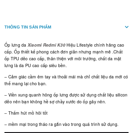
THÔNG TIN SẢN PHẨM
Ốp lưng da
Xiaomi Redmi K30
Hiệu Lifestyle chính hãng cao
cấp. Ốp thiết kế phong cách đơn giản nhưng mạnh mẽ .Chất
ốp TPU dẻo cao cấp, thân thiện với môi trường, chất da mặt
lưng là da PU cao cấp siêu bền.
– Cảm giác cầm êm tay và thoải mái mà chỉ chất liệu da mới có
thể mang lại cho bạn.
– Viền xung quanh hông ốp lưng được sử dụng chất liệu silicon
dẻo nên bạn không hề sợ chầy xước do ốp gây nên.
– Thấm hút mồ hôi tốt
– mềm mại trong tháo ra gắn vào trong quá trình sử dụng.