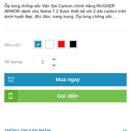
Ốp lưng chống sốc Vân Sợi Carbon chính hãng RUGGER
ARMOR dành cho Nokia 7.2 được thiết kế với 2 dải carbon trên
dưới tuyệt đẹp, độc đáo, sang trọng. Ốp lưng chống sốc
RUGGER ARMOR Nokia 7.2 Vân Sợi Carbon được làm từ chất
liệu nhựa mềm TPU cho khả...
Màu sắc
Số lượng
Mua ngay
Gọi điện
THÔNG TIN SẢN PHẨM