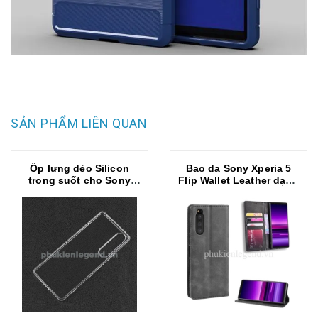
SẢN PHẨM LIÊN QUAN
Ốp lưng dẻo Silicon
Bao da Sony Xperia 5
trong suốt cho Sony
Flip Wallet Leather dạng
Xperia 5 hiệu Ultra thin
ví đa năng siêu bền siêu
(mỏng 0.6mm)
êm