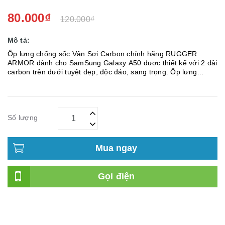
80.000₫
120.000₫
Mô tả:
Ốp lưng chống sốc Vân Sợi Carbon chính hãng RUGGER
ARMOR dành cho SamSung Galaxy A50 được thiết kế với 2 dải
carbon trên dưới tuyệt đẹp, độc đáo, sang trọng. Ốp lưng
chống sốc RUGGER ARMOR SamSung Galaxy A50 Vân Sợi
Carbon đượ...
Số lượng
Mua ngay
Gọi điện