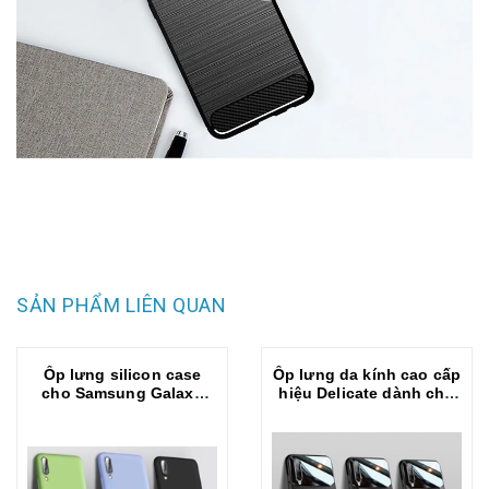
SẢN PHẨM LIÊN QUAN
Ốp lưng silicon case
Ốp lưng da kính cao cấp
cho Samsung Galaxy
hiệu Delicate dành cho
A50 , A50s mỏng 0.3mm
SamSung Galaxy A50
chống bám bẩn hiệu
KST mặt lưng siêu mềm
mịn, có gờ bảo vệ
camera