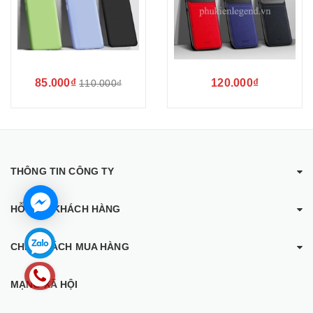
85.000₫
120.000₫
110.000₫
THÔNG TIN CÔNG TY
HỖ TRỢ KHÁCH HÀNG
CHÍNH SÁCH MUA HÀNG
MẠNG XÃ HỘI