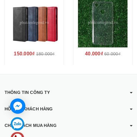
êm
150.000₫
40.000₫
180.000₫
60.000₫
THÔNG TIN CÔNG TY
HỖ TRỢ KHÁCH HÀNG
CHÍNH SÁCH MUA HÀNG