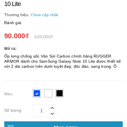
10 Lite
Thương hiệu:
Chưa cập nhật
Đánh giá:
90.000₫
120.000₫
Mô tả:
Ốp lưng chống sốc Vân Sợi Carbon chính hãng RUGGER
ARMOR dành cho SamSung Galaxy Note 10 Lite được thiết kế
với 2 dải carbon trên dưới tuyệt đẹp, độc đáo, sang trọng. Ốp
lưng chống sốc RUGGER ARMOR SamSung Galaxy Note 10
Lite Vân Sợ...
Màu
Số lượng