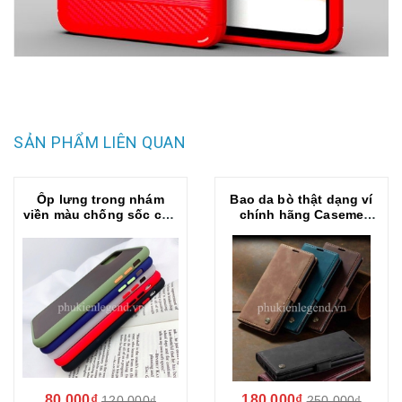
SẢN PHẨM LIÊN QUAN
Ốp lưng trong nhám
Bao da bò thật dạng ví
viền màu chống sốc cho
chính hãng Caseme
SamSung Galaxy Note
dành cho Samsung Note
10 Lite
10 Lite
80.000₫
180.000₫
120.000₫
250.000₫