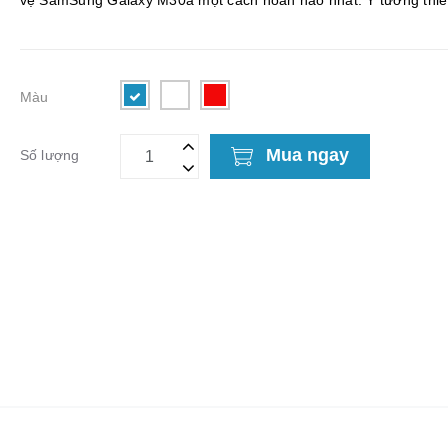
vệ SamSung Galaxy M30a một cách hoàn hảo nhất. Ý tưởng thiế
trên bộ áo giáp trong bộ phim nổi tiếng Iron ...
Màu
Mua ngay
Số lượng