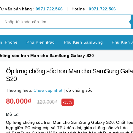
Tư vấn bán hàng :
0971.722.566
| Hotline :
0971.722.566
n iPhone
Phụ Kiện iPad
Phụ Kiện SamSung
Phụ Kiện 
hống sốc Iron Man cho SamSung Galaxy S20
ện OPPO
Phụ Kiện Vivo
Phụ Kiện Realme
Phụ Kiện Hu
Ốp lưng chống sốc Iron Man cho SamSung Gala
ện LG
Phụ Kiện Nokia
Phụ Kiện Sony
S20
nh Bảng SamSung
Phụ Kiện Các Dòng Máy khác
Thương hiệu:
Chưa cập nhật
|
ốp chống sốc
80.000₫
n Apple Watch
Phụ Kiện khác
Pin Điện Thoại
120.000₫
-33%
Mô tả:
Ốp lưng chống sốc Iron Man cho SamSung Galaxy S20. Chất liệu
hợp giữa PC cứng cáp và TPU dẻo dai, giúp chống sốc và bảo