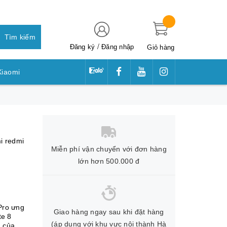
Tìm kiếm
/
Đăng ký
Đăng nhập
Giỏ hàng
Xiaomi
awei
i redmi
Miễn phí vận chuyển với đơn hàng
lớn hơn 500.000 đ
Pro ưng
Giao hàng ngay sau khi đặt hàng
te 8
(áp dụng với khu vực nội thành Hà
u của