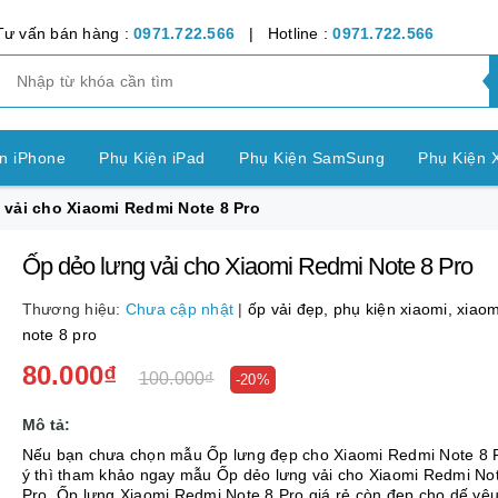
Tư vấn bán hàng :
0971.722.566
| Hotline :
0971.722.566
n iPhone
Phụ Kiện iPad
Phụ Kiện SamSung
Phụ Kiện 
 vải cho Xiaomi Redmi Note 8 Pro
ện OPPO
Phụ Kiện Vivo
Phụ Kiện Realme
Phụ Kiện Hu
Ốp dẻo lưng vải cho Xiaomi Redmi Note 8 Pro
ện LG
Phụ Kiện Nokia
Phụ Kiện Sony
Thương hiệu:
Chưa cập nhật
|
ốp vải đẹp,
phụ kiện xiaomi,
xiaom
nh Bảng SamSung
Phụ Kiện Các Dòng Máy khác
note 8 pro
80.000₫
100.000₫
n Apple Watch
Phụ Kiện khác
-20%
Pin Điện Thoại
Mô tả:
Nếu bạn chưa chọn mẫu Ốp lưng đẹp cho Xiaomi Redmi Note 8 
ý thì tham khảo ngay mẫu Ốp dẻo lưng vải cho Xiaomi Redmi No
Pro. Ốp lưng Xiaomi Redmi Note 8 Pro giá rẻ còn đẹp cho dế yê