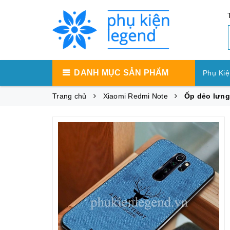
DANH MỤC SẢN PHẨM
Phụ Kiệ
Trang chủ
Xiaomi Redmi Note
Ốp dẻo lưng
Phụ Ki
Phụ Ki
Máy Tí
Phụ Kiệ