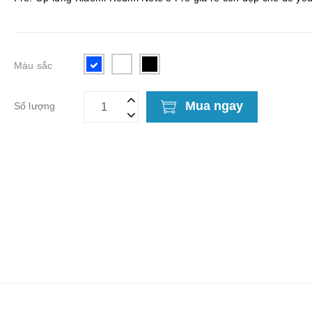
bạn. Lý do bạn nên chọn ốp lưng vải Xia...
Màu sắc
Mua ngay
Số lượng