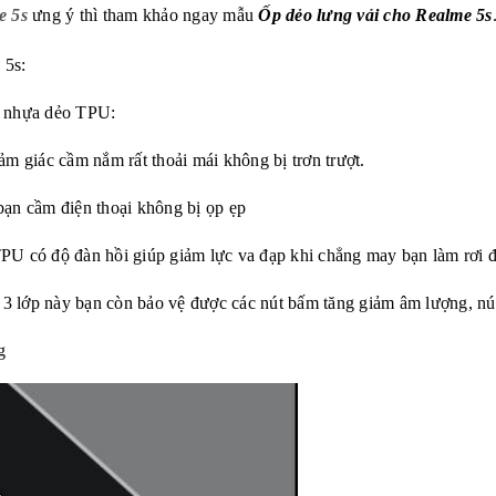
e 5
s
ưng ý thì tham khảo ngay mẫu
Ốp dẻo lưng vải cho Realme 5s
 5s:
à nhựa dẻo TPU:
ảm giác cầm nắm rất thoải mái không bị trơn trượt.
bạn cầm điện thoại không bị ọp ẹp
PU có độ đàn hồi giúp giảm lực va đạp khi chẳng may bạn làm rơi đ
 3 lớp
này bạn còn bảo vệ được các nút bấm tăng giảm âm lượng, nú
g