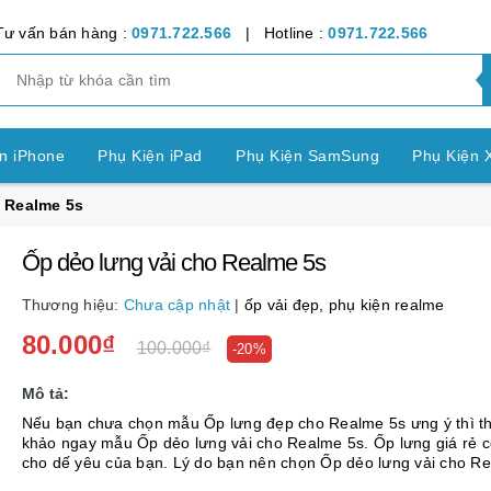
Tư vấn bán hàng :
0971.722.566
| Hotline :
0971.722.566
n iPhone
Phụ Kiện iPad
Phụ Kiện SamSung
Phụ Kiện 
 Realme 5s
ện OPPO
Phụ Kiện Vivo
Phụ Kiện Realme
Phụ Kiện Hu
Ốp dẻo lưng vải cho Realme 5s
ện LG
Phụ Kiện Nokia
Phụ Kiện Sony
Thương hiệu:
Chưa cập nhật
|
ốp vải đẹp,
phụ kiện realme
nh Bảng SamSung
Phụ Kiện Các Dòng Máy khác
80.000₫
100.000₫
-20%
n Apple Watch
Phụ Kiện khác
Pin Điện Thoại
Mô tả:
Nếu bạn chưa chọn mẫu Ốp lưng đẹp cho Realme 5s ưng ý thì 
khảo ngay mẫu Ốp dẻo lưng vải cho Realme 5s. Ốp lưng giá rẻ 
cho dế yêu của bạn. Lý do bạn nên chọn Ốp dẻo lưng vải cho R
5s: Là mẫu ốp với 4 chất liệu:...