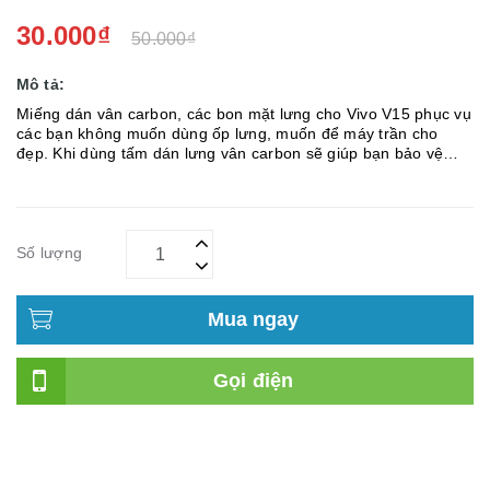
30.000₫
50.000₫
Mô tả:
Miếng dán vân carbon, các bon mặt lưng cho Vivo V15 phục vụ
các bạn không muốn dùng ốp lưng, muốn để máy trần cho
đẹp. Khi dùng tấm dán lưng vân carbon sẽ giúp bạn bảo vệ
máy tránh trày xước khi không dùng ốp lưng mà vẫn khoe
được vẻ đẹp...
Số lượng
Mua ngay
Gọi điện