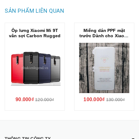
SẢN PHẨM LIÊN QUAN
Ốp lưng Xiaomi Mi 9T
Miếng dán PPF mặt
vân sợi Carbon Rugged
trước Dành cho Xiaomi
Mi 9T
90.000₫
100.000₫
120.000₫
130.000₫
THÔNG TIN CÔNG TY