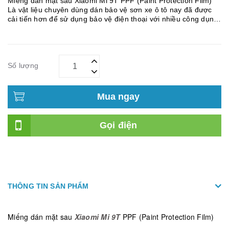
Miếng dán mặt sau Xiaomi Mi 9T PPF (Paint Protection Film)
Là vật liệu chuyên dùng dán bảo vệ sơn xe ô tô nay đã được
cải tiến hơn để sử dụng bảo vệ điện thoại với nhiều công dụng
vượt trội. Đặc tính dẻo dai giúp bảo vệ mặt trước và cạnh
viền...
Số lượng
Mua ngay
Gọi điện
THÔNG TIN SẢN PHẨM
Miếng dán mặt sau
Xiaomi Mi 9T
PPF (Paint Protection Film)