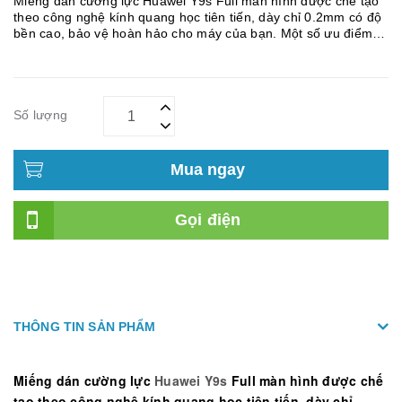
Miếng dán cường lực Huawei Y9s Full màn hình được chế tạo
theo công nghệ kính quang học tiên tiến, dày chỉ 0.2mm có độ
bền cao, bảo vệ hoàn hảo cho máy của bạn. Một số ưu điểm
của miếng dán kính cường lực - Khả năng chống dầu, chống
vân ...
Số lượng
Mua ngay
Gọi điện
THÔNG TIN SẢN PHẨM
Miếng dán cường lực
Huawei
Y9s
Full màn hình được chế
tạo theo công nghệ kính quang học tiên tiến, dày chỉ