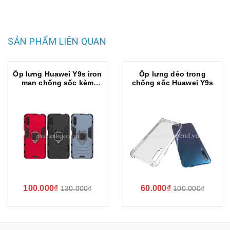
SẢN PHẨM LIÊN QUAN
Ốp lưng Huawei Y9s iron
Ốp lưng dẻo trong
man chống sốc kèm
chống sốc Huawei Y9s
iring
100.000₫
60.000₫
130.000₫
100.000₫