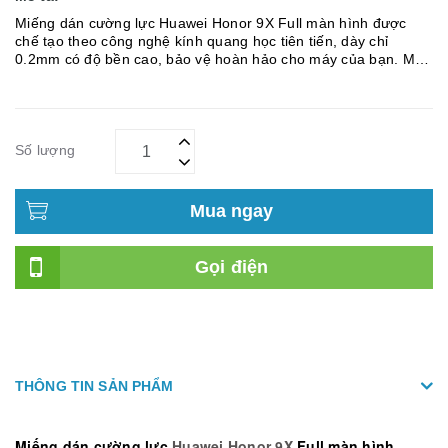
Miếng dán cường lực Huawei Honor 9X Full màn hình được
chế tạo theo công nghệ kính quang học tiên tiến, dày chỉ
0.2mm có độ bền cao, bảo vệ hoàn hảo cho máy của bạn. Một
số ưu điểm của miếng dán kính cường lực - Khả năng chống
dầu, chống...
Số lượng
Mua ngay
Gọi điện
THÔNG TIN SẢN PHẨM
Miếng dán cường lực
Huawei Honor 9X
Full màn hình