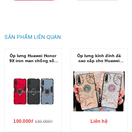
SẢN PHẨM LIÊN QUAN
Ốp lưng Huawei Honor
Ốp lưng kính đính đá
9X iron man chống sốc
cao cấp cho Huawei
kèm iring
Honor 9X
100.000₫
Liên hệ
130.000₫