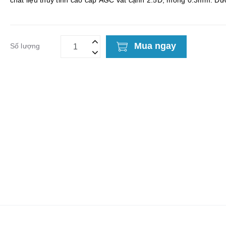
chất liệu thủy tinh cao cấp AGC vát cạnh 2.5D, mỏng 0.3mm. Đượ
kế từ chất liệu thủy tinh AGC siêu...
Mua ngay
Số lượng