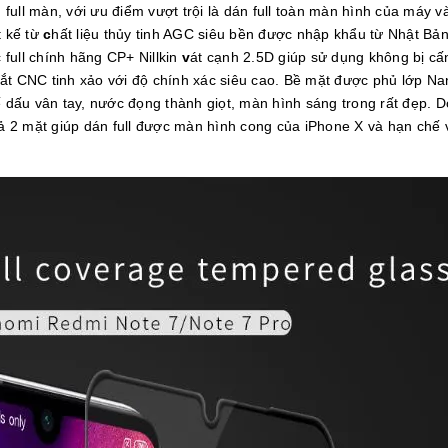
 full màn, với ưu điểm vượt trội là dán full toàn màn hình của máy và
 kế từ
c
hất liệu thủy tinh AGC siêu bền được nhập khẩu từ Nhật Bả
full chính hãng CP+ Nillkin
v
át cạnh 2.5D giúp sử dụng không bị cấ
ắt CNC tinh xảo với độ chính xác siêu cao.
Bề mặt được phủ lớp Nano
dấu vân tay, nước đọng thành giọt, màn hình sáng trong rất đẹp. D
cả 2 mặt giúp dán full được màn hình cong của iPhone X và hạn chế 