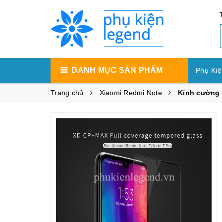
DANH MỤC SẢN PHẨM
Phụ Kiệ
Trang chủ
Xiaomi Redmi Note
Kính cường l
Phụ Ki
Phụ Ki
Máy Tí
Phụ Kiệ