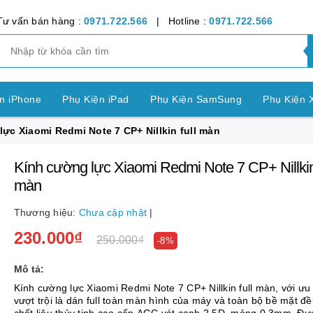
Tư vấn bán hàng :
0971.722.566
| Hotline :
0971.722.566
n iPhone
Phụ Kiện iPad
Phụ Kiện SamSung
Phụ Kiện 
ực Xiaomi Redmi Note 7 CP+ Nillkin full màn
ện OPPO
Phụ Kiện Vivo
Phụ Kiện Realme
Phụ Kiện Hu
Kính cường lực Xiaomi Redmi Note 7 CP+ Nillkin 
ện LG
Phụ Kiện Nokia
Phụ Kiện Sony
màn
nh Bảng SamSung
Phụ Kiện Các Dòng Máy khác
Thương hiệu:
Chưa cập nhật
|
230.000₫
n Apple Watch
Phụ Kiện khác
Pin Điện Thoại
250.000₫
-8%
Mô tả:
Kính cường lực Xiaomi Redmi Note 7 CP+ Nillkin full màn, với ưu
vượt trội là dán full toàn màn hình của máy và toàn bộ bề mặt đề