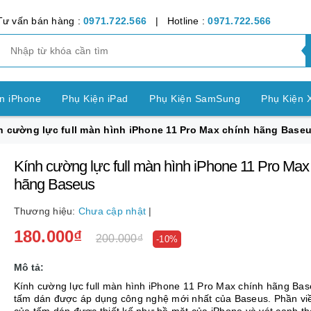
Tư vấn bán hàng :
0971.722.566
| Hotline :
0971.722.566
n iPhone
Phụ Kiện iPad
Phụ Kiện SamSung
Phụ Kiện 
h cường lực full màn hình iPhone 11 Pro Max chính hãng Base
ện OPPO
Phụ Kiện Vivo
Phụ Kiện Realme
Phụ Kiện Hu
Kính cường lực full màn hình iPhone 11 Pro Max
ện LG
Phụ Kiện Nokia
Phụ Kiện Sony
hãng Baseus
nh Bảng SamSung
Phụ Kiện Các Dòng Máy khác
Thương hiệu:
Chưa cập nhật
|
180.000₫
n Apple Watch
Phụ Kiện khác
Pin Điện Thoại
200.000₫
-10%
Mô tả:
Kính cường lực full màn hình iPhone 11 Pro Max chính hãng Bas
tấm dán được áp dụng công nghệ mới nhất của Baseus. Phần v