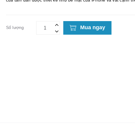
của tấm dán được thiết kế như bề mặt của iPhone và vát cạnh t
mặt máy không gây cho người dùng cả...
Mua ngay
Số lượng