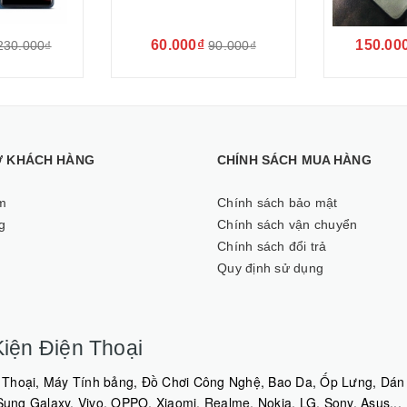
60.000₫
150.00
230.000₫
90.000₫
Ợ KHÁCH HÀNG
CHÍNH SÁCH MUA HÀNG
m
Chính sách bảo mật
g
Chính sách vận chuyển
Chính sách đổi trả
Quy định sử dụng
iện Điện Thoại
Thoại, Máy Tính bảng, Đồ Chơi Công Nghệ, Bao Da, Ốp Lưng, Dán 
ng Galaxy, Vivo, OPPO, Xiaomi, Realme, Nokia, LG, Sony, Asus...