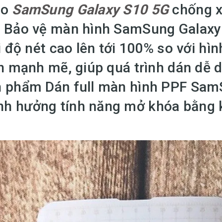
ho
SamSung Galaxy S10 5G
chống x
. Bảo vệ màn hình SamSung Galax
i độ nét cao lên tới 100% so với hìn
on mạnh mẽ, giúp quá trình dán dễ
n phẩm Dán full màn hình PPF Sa
nh hưởng tính năng mở khóa bằng 