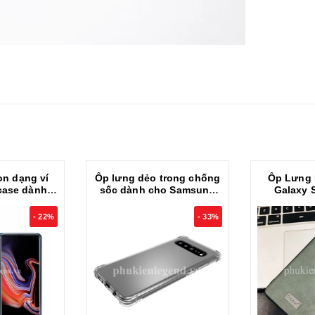
on dạng ví
Ốp lưng dẻo trong chống
Ốp Lưng
case dành
sốc dành cho Samsung
Galaxy 
g S10 5G
Galaxy S10 5G
SULADA Ch
- 22%
- 33%