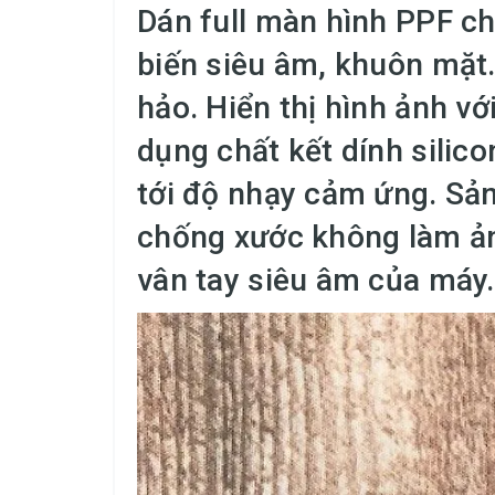
Dán full màn hình PPF c
biến siêu âm, khuôn mặt
hảo. Hiển thị hình ảnh vớ
dụng chất kết dính silic
tới độ nhạy cảm ứng. Sả
chống xước không làm ả
vân tay siêu âm của máy.