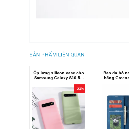
SẢN PHẨM LIÊN QUAN
Ốp lưng silicon case cho
Bao da bò n
Samsung Galaxy S10 5G
hãng Green
mỏng 0.3mm chống bám
cho Samsun
bẩn hiệu KST mặt lưng
- 23%
siêu mềm mịn, có gờ bảo
vệ camera