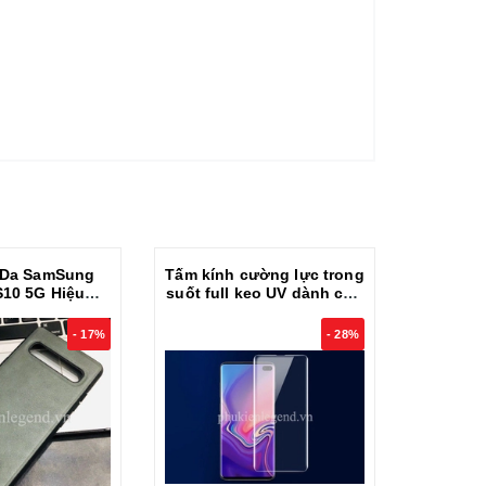
 Da SamSung
Tấm kính cường lực trong
Miến
S10 5G Hiệu
suốt full keo UV dành cho
Samsun
ính Hãng Cao
SamSung Galaxy S10 5G
PPF (P
Cấp
- 17%
- 28%