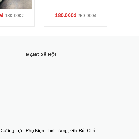
0₫
180.000₫
100.
180.000₫
250.000₫
MẠNG XÃ HỘI
Cường Lực, Phụ Kiện Thời Trang, Giá Rẻ, Chất