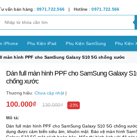
Tư vấn bán hàng :
0971.722.566
| Hotline :
0971.722.566
n iPhone
Phụ Kiện iPad
Phụ Kiện SamSung
Phụ Kiện 
ll màn hình PPF cho SamSung Galaxy S10 5G chống xước
ện OPPO
Phụ Kiện Vivo
Phụ Kiện Realme
Phụ Kiện Hu
Dán full màn hình PPF cho SamSung Galaxy S
ện LG
Phụ Kiện Nokia
Phụ Kiện Sony
chống xước
nh Bảng SamSung
Phụ Kiện Các Dòng Máy khác
Thương hiệu:
Chưa cập nhật
|
100.000₫
n Apple Watch
Phụ Kiện khác
Pin Điện Thoại
130.000₫
-23%
Mô tả:
Dán full màn hình PPF cho SamSung Galaxy S10 5G chống xước
dụng được cảm biến siêu âm, khuôn mặt. Bảo vệ màn hình Sam