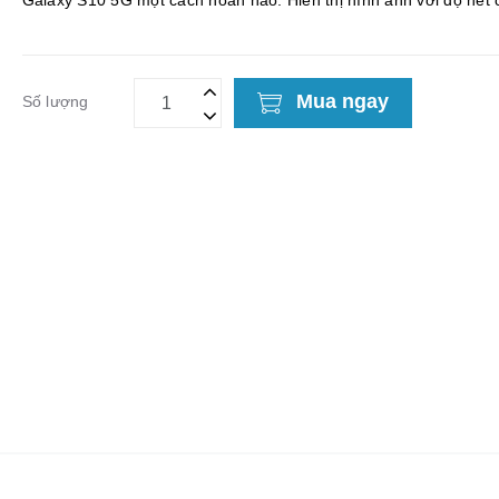
Galaxy S10 5G một cách hoàn hảo. Hiển thị hình ảnh với độ nét 
tới 100% so với hình ảnh hiển thị gố...
Mua ngay
Số lượng