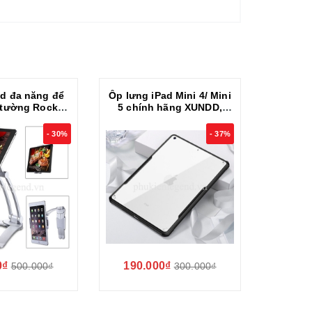
ad đa năng để
Ốp lưng iPad Mini 4/ Mini
Bao
 tường Rock
5 chính hãng XUNDD,
bluetoo
ible 360 độ
Chống shock, Mặt lưng
Mini 5
trong suốt, Viền TPU
- 30%
- 37%
0₫
190.000₫
400.
500.000₫
300.000₫