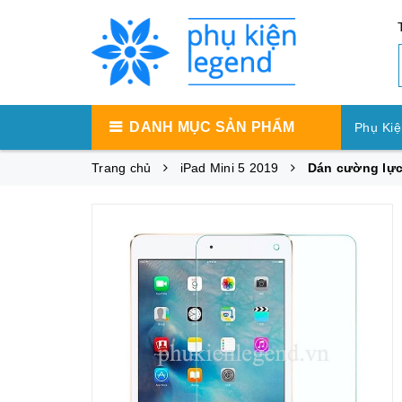
DANH MỤC SẢN PHẨM
Phụ Kiệ
Trang chủ
iPad Mini 5 2019
Dán cường lực 
Phụ Ki
Phụ Ki
Máy Tí
Phụ Kiệ