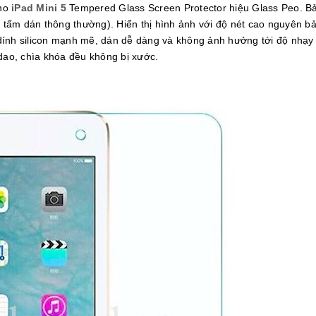
cho
iPad Mini 5
Tempered Glass Screen Protector hiệu Glass Peo. B
g tấm dán thông thường). Hiển thị hình ảnh với độ nét cao nguyên bả
 dính silicon mạnh mẽ, dán dễ dàng và không ảnh hưởng tới độ nhạ
 dao, chìa khóa đều không bị xước.