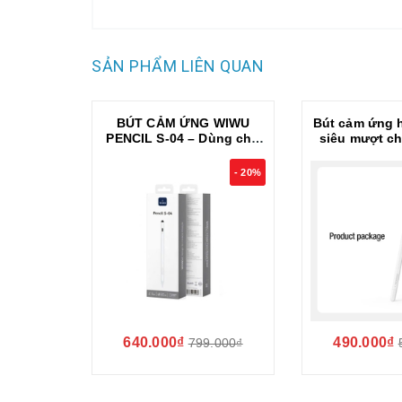
SẢN PHẨM LIÊN QUAN
BÚT CẢM ỨNG WIWU
Bút cảm ứng hỗ
PENCIL S-04 – Dùng cho
siêu mượt ch
mọi nền tảng ios và
2018 trở lên h
androi iPad , Tab VIẾT
iSketch S3 c
- 20%
MƯỢT, VẼ CHUẨN, TỪ
Pro 11 12.9 1
TÍNH TIỆN LỢI
2018 
640.000₫
490.000₫
799.000₫