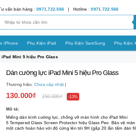
Tư vấn bán hàng :
0971.722.566
| Hotline :
0971.722.566
n iPhone
Phụ Kiện iPad
Phụ Kiện SamSung
Phụ Kiện 
iPad Mini 5 hiệu Pro Glass
ện OPPO
Phụ Kiện Vivo
Phụ Kiện Realme
Phụ Kiện Hu
Dán cường lực iPad Mini 5 hiệu Pro Glass
ện LG
Phụ Kiện Nokia
Phụ Kiện Sony
Thương hiệu:
Chưa cập nhật
|
nh Bảng SamSung
Phụ Kiện Các Dòng Máy khác
130.000₫
150.000₫
-13%
n Apple Watch
Phụ Kiện khác
Pin Điện Thoại
Mô tả:
Miếng dán kính cường lực, chống vỡ màn hình cho iPad Mini
5 Tempered Glass Screen Protector hiệu Glass Peo. Bảo vệ màn
một cách hoàn hảo với độ cứng lên tới 9H (gấp 20 lần tấm dán fi
dụng trong tấm dán thông thường). Hiển thị h...