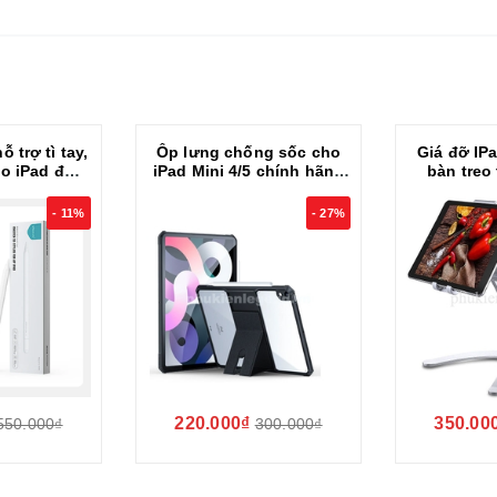
 trợ tì tay,
Ốp lưng chống sốc cho
Giá đỡ IP
o iPad đời
iPad Mini 4/5 chính hãng
bàn treo
iệu Nillkin
XUNDD có giá đỡ 3 chế
Suspens
ho iPad Air
độ
- 11%
- 27%
3 Air 4 5 6
10.2
220.000₫
350.00
550.000₫
300.000₫