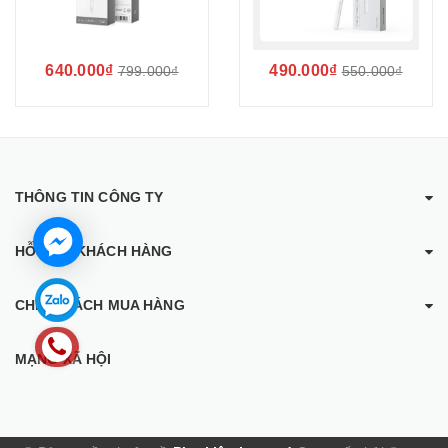
640.000₫
490.000₫
799.000₫
550.000₫
THÔNG TIN CÔNG TY
HỖ TRỢ KHÁCH HÀNG
CHÍNH SÁCH MUA HÀNG
MẠNG XÃ HỘI