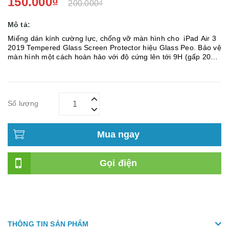
150.000₫
200.000₫
Mô tả:
Miếng dán kính cường lực, chống vỡ màn hình cho iPad Air 3
2019 Tempered Glass Screen Protector hiệu Glass Peo. Bảo vệ
màn hình một cách hoàn hảo với độ cứng lên tới 9H (gấp 20
lần tấm dán film sử dụng trong tấm dán thông thường). ...
Số lượng
Mua ngay
Gọi điện
THÔNG TIN SẢN PHẨM