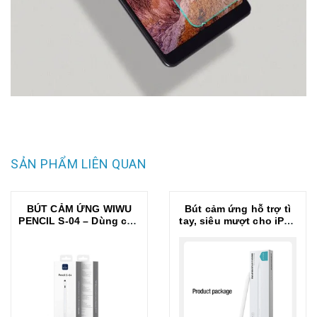
SẢN PHẨM LIÊN QUAN
BÚT CẢM ỨNG WIWU
Bút cảm ứng hỗ trợ tì
PENCIL S-04 – Dùng cho
tay, siêu mượt cho iPad
mọi nền tảng ios và
đời 2018 trở lên hiệu
androi iPad , Tab VIẾT
Nillkin iSketch S3 cho
MƯỢT, VẼ CHUẨN, TỪ
iPad Air Pro 11 12.9 13
TÍNH TIỆN LỢI
Air 4 5 6 2018 10.2