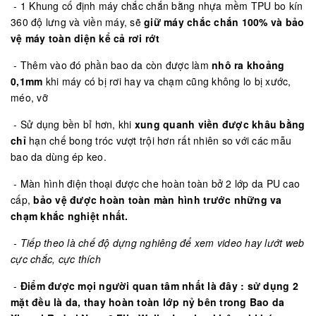
- 1 Khung cố định máy chắc chắn bằng nhựa mềm TPU bo kín
360 độ lưng và viền máy, sẽ
giữ máy chắc chắn 100% và bảo
vệ máy toàn diện kể cả rơi rớt
- Thêm vào đó phần bao da còn được làm
nhô ra khoảng
0,1mm
khi máy có bị rơi hay va chạm cũng không lo bị xước,
méo, vỡ
- Sử dụng bền bỉ hơn, khi
xung quanh viền được khâu bằng
chỉ
hạn chế bong tróc vượt trội hơn rất nhiên so với các mẫu
bao da dùng ép keo.
- Màn hình điện thoại được che hoàn toàn bở 2 lớp da PU cao
cấp,
bảo vệ được hoàn toàn màn hình trước những va
chạm khắc nghiệt nhất.
- Tiếp theo là chế độ dựng nghiêng để xem video hay lướt web
cực chắc, cực thích
-
Điểm được mọi người quan tâm nhất là đây : sử dụng 2
mặt đều là da, thay hoàn toàn lớp nỷ bên trong
Bao da