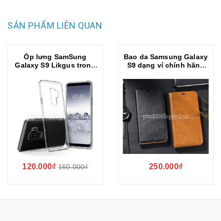
SẢN PHẨM LIÊN QUAN
Ốp lưng SamSung
Bao da Samsung Galaxy
Galaxy S9 Likgus trong
S9 dạng ví chính hãng
suốt chống sốc
Nuoku Royal
120.000₫
250.000₫
160.000₫