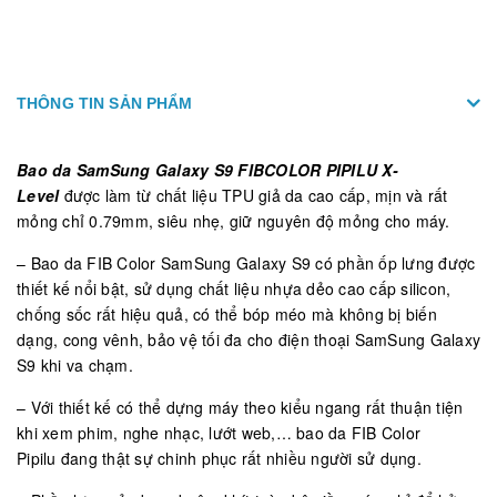
THÔNG TIN SẢN PHẨM
Bao da SamSung Galaxy S9 FIBCOLOR PIPILU X-
Level
được làm từ chất liệu TPU giả da cao cấp, mịn và rất
mỏng chỉ 0.79mm, siêu nhẹ, giữ nguyên độ mỏng cho máy.
– Bao da FIB Color SamSung Galaxy S9 có phần ốp lưng được
thiết kế nổi bật, sử dụng chất liệu nhựa dẻo cao cấp silicon,
chống sốc rất hiệu quả, có thể bóp méo mà không bị biến
dạng, cong vênh, bảo vệ tối đa cho điện thoại SamSung Galaxy
S9 khi va chạm.
– Với thiết kế có thể dựng máy theo kiểu ngang rất thuận tiện
khi xem phim, nghe nhạc, lướt web,… bao da FIB Color
Pipilu đang thật sự chinh phục rất nhiều người sử dụng.