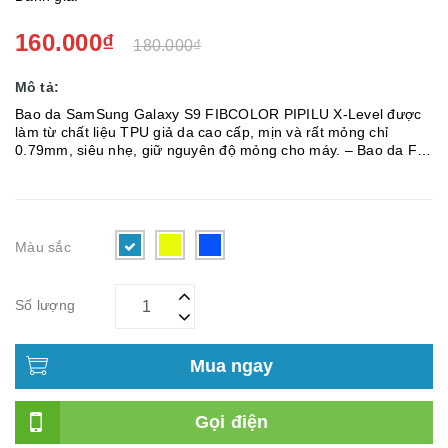
160.000₫
180.000₫
Mô tả:
Bao da SamSung Galaxy S9 FIBCOLOR PIPILU X-Level được
làm từ chất liệu TPU giả da cao cấp, mịn và rất mỏng chỉ
0.79mm, siêu nhẹ, giữ nguyên độ mỏng cho máy. – Bao da FIB
Color SamSung Galaxy S9 có phần ốp lưng được thiết kế nổi
bật, sử d...
Màu sắc
Số lượng
Mua ngay
Gọi điện