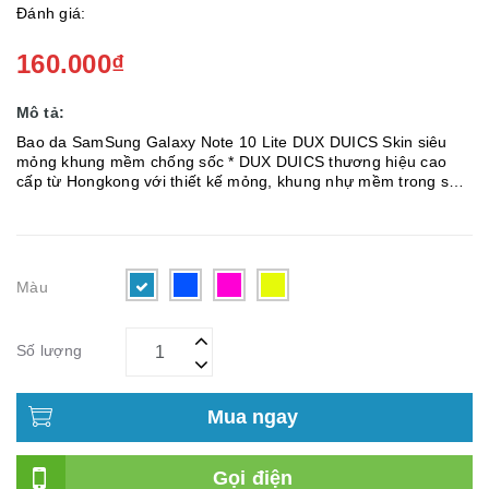
Đánh giá:
160.000₫
Mô tả:
Bao da SamSung Galaxy Note 10 Lite DUX DUICS Skin siêu
mỏng khung mềm chống sốc * DUX DUICS thương hiệu cao
cấp từ Hongkong với thiết kế mỏng, khung nhự mềm trong suốt
* - Điểm nổi bật nhất trên dòng seri Skin đó chính là độ mỏng
tuyệt v...
Màu
Số lượng
Mua ngay
Gọi điện