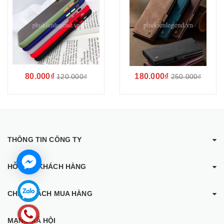
80.000₫
180.000₫
120.000₫
250.000₫
THÔNG TIN CÔNG TY
HỖ TRỢ KHÁCH HÀNG
CHÍNH SÁCH MUA HÀNG
MẠNG XÃ HỘI