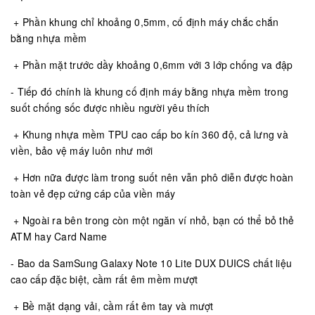
+ Phần khung chỉ khoảng 0,5mm, cố định máy chắc chắn
bằng nhựa mềm
+ Phần mặt trước dầy khoảng 0,6mm với 3 lớp chống va đập
- Tiếp đó chính là khung cố định máy bằng nhựa mềm trong
suốt chống sốc được nhiều người yêu thích
+ Khung nhựa mềm TPU cao cấp bo kín 360 độ, cả lưng và
viền, bảo vệ máy luôn như mới
+ Hơn nữa được làm trong suốt nên vẫn phô diễn được hoàn
toàn vẻ đẹp cứng cáp của viền máy
+ Ngoài ra bên trong còn một ngăn ví nhỏ, bạn có thể bỏ thẻ
ATM hay Card Name
- Bao da SamSung Galaxy Note 10 Lite DUX DUICS chất liệu
cao cấp đặc biệt, cầm rất êm mềm mượt
+ Bề mặt dạng vải, cầm rất êm tay và mượt