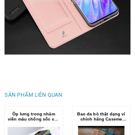
SẢN PHẨM LIÊN QUAN
Ốp lưng trong nhám
Bao da bò thật dạng ví
viền màu chống sốc cho
chính hãng Caseme
SamSung Galaxy Note
dành cho Samsung Note
10 Lite
10 Lite