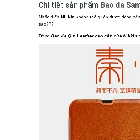
Chi tiết sản phẩm
Bao da Sam
Nhắc điến
Nillkin
không thể quên được dòng sản 
sao???
Dòng
Bao da
Qin Leather
cao cấp
của Nillkin
m