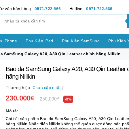
Tư vấn bán hàng :
0971.722.566
| Hotline :
0971.722.566
n iPhone
Phụ Kiện iPad
Phụ Kiện SamSung
Phụ Kiện 
a SamSung Galaxy A20, A30 Qin Leather chính hãng Nillkin
ện OPPO
Phụ Kiện Vivo
Phụ Kiện Realme
Phụ Kiện Hu
Bao da SamSung Galaxy A20, A30 Qin Leather 
ện LG
Phụ Kiện Nokia
Phụ Kiện Sony
hãng Nillkin
nh Bảng SamSung
Phụ Kiện Các Dòng Máy khác
Thương hiệu:
Chưa cập nhật
|
230.000₫
n Apple Watch
Phụ Kiện khác
Pin Điện Thoại
250.000₫
-8%
Mô tả:
Chi tiết sản phẩm Bao da SamSung Galaxy A20, A30 Qin Leather
hãng Nillkin Nhắc điến Nillkin không thể quên được dòng sản ph