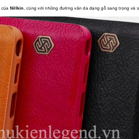
của
Nillkin
, cùng với những đường vân da dạng gỗ sang trọng và sử