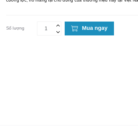
cường lực, nó mang lại chỗ đứng của thương hiệu này tại Việt N
dòng sản phẩm Bao da...
Mua ngay
Số lượng