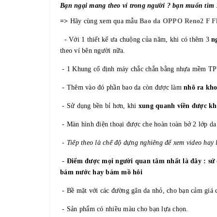
Bạn ngại mang theo ví trong người ? bạn muốn tìm 1
=>
Hãy cùng xem qua mẫu
Bao da OPPO Reno2 F Fli
- Với 1 thiết kế ưa chuộng của năm, khi có thêm 3
ng
theo ví bên người nữa.
- 1 Khung cố định máy chắc chắn bằng nhựa mềm TPU
- Thêm vào đó phần bao da còn được làm
nhô ra kh
- Sử dụng bền bỉ hơn, khi
xung quanh viền được kh
- Màn hình điện thoại được che hoàn toàn bở 2 lớp d
- Tiếp theo là chế độ dựng nghiêng để xem video hay 
-
Điểm được mọi người quan tâm nhất là đây : sử 
bám nước hay bám mồ hôi
- Bề mặt với các đường gân da nhỏ, cho bạn cảm giá c
- Sản phẩm có nhiều màu cho bạn lựa chọn.