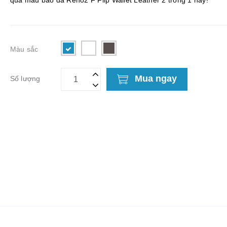
qua mẫu bao da Reno2 F Flip Wallet Leather 2 trong 1 này!
Màu sắc
Mua ngay
Số lượng