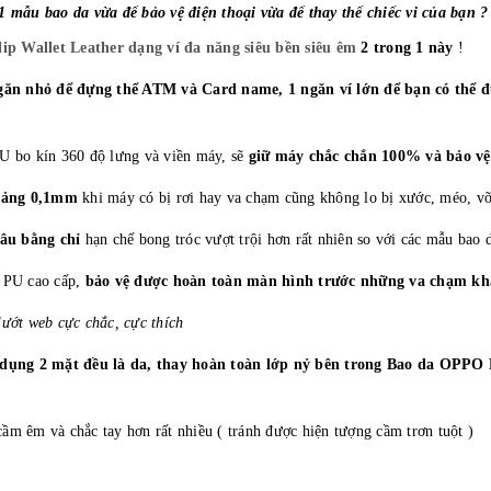
 mẫu bao da vừa để bảo vệ điện thoại vừa để thay thế chiếc vi của bạn ?
p Wallet Leather dạng ví đa năng siêu bền siêu êm
2 trong 1 này
!
ăn nhỏ để đựng thể ATM và Card name, 1 ngăn ví lớn để bạn có thể đ
 bo kín 360 độ lưng và viền máy, sẽ
giữ máy chắc chắn 100% và bảo vệ 
oảng 0,1mm
khi máy có bị rơi hay va chạm cũng không lo bị xước, méo, v
âu bằng chỉ
hạn chế bong tróc vượt trội hơn rất nhiên so với các mẫu bao 
a PU cao cấp,
bảo vệ được hoàn toàn màn hình trước những va chạm khắ
lướt web cực chắc, cực thích
dụng 2 mặt đều là da, thay hoàn toàn lớp nỷ bên trong
Bao da OPPO R
ầm êm và chắc tay hơn rất nhiều ( tránh được hiện tượng cầm trơn tuột )