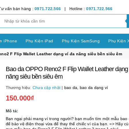
Tư vấn bán hàng :
0971.722.566
| Hotline :
0971.722.566
n iPhone
Phụ Kiện iPad
Phụ Kiện SamSung
Phụ Kiện 
o2 F Flip Wallet Leather dạng ví đa năng siêu bền siêu êm
ện OPPO
Phụ Kiện Vivo
Phụ Kiện Realme
Phụ Kiện Hu
Bao da OPPO Reno2 F Flip Wallet Leather dạng 
ện LG
Phụ Kiện Nokia
Phụ Kiện Sony
năng siêu bền siêu êm
nh Bảng SamSung
Phụ Kiện Các Dòng Máy khác
Thương hiệu:
Chưa cập nhật
|
bao da,
bao da dạng ví
150.000₫
n Apple Watch
Phụ Kiện khác
Pin Điện Thoại
Mô tả:
Bạn ngại phải mang ví trong người? bạn muốn tìm một mẫu bao
để bảo vệ điện thoại vừa để thay thế chiếc ví của bạn. => Hãy cùng xem