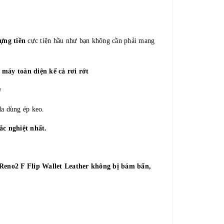
ựng tiền
cực tiện hầu như bạn không cần phải mang
máy toàn diện kể cả rơi rớt
ỡ
da dùng ép keo.
c nghiệt nhất.
eno2 F Flip
Wallet Leather
không bị bám bẩn,