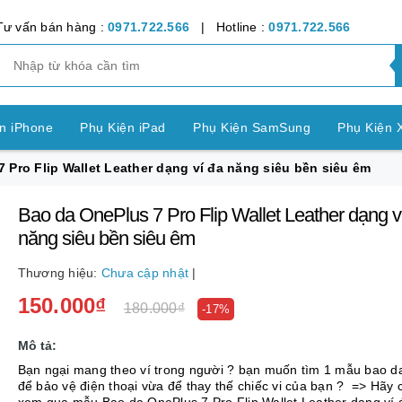
Tư vấn bán hàng :
0971.722.566
| Hotline :
0971.722.566
n iPhone
Phụ Kiện iPad
Phụ Kiện SamSung
Phụ Kiện 
 Pro Flip Wallet Leather dạng ví đa năng siêu bền siêu êm
ện OPPO
Phụ Kiện Vivo
Phụ Kiện Realme
Phụ Kiện Hu
Bao da OnePlus 7 Pro Flip Wallet Leather dạng v
ện LG
Phụ Kiện Nokia
Phụ Kiện Sony
năng siêu bền siêu êm
nh Bảng SamSung
Phụ Kiện Các Dòng Máy khác
Thương hiệu:
Chưa cập nhật
|
150.000₫
n Apple Watch
Phụ Kiện khác
Pin Điện Thoại
180.000₫
-17%
Mô tả:
Bạn ngại mang theo ví trong người ? bạn muốn tìm 1 mẫu bao d
để bảo vệ điện thoại vừa để thay thế chiếc vi của bạn ? => Hãy 