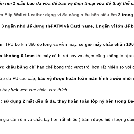
n tìm 1 mẫu bao da vừa để bảo vệ điện thoại vừa để thay thế c
o Flip Wallet Leather dạng ví đa năng siêu bền siêu êm
2 trong
 3
ngăn nhỏ để đựng thể ATM và Card name, 1 ngăn ví lớn để b
m TPU bo kín 360 độ lưng và viền máy, sẽ
giữ máy chắc chắn 100%
ra khoảng 0,1mm
khi máy có bị rơi hay va chạm cũng không lo bị x
ợc khâu bằng chỉ
hạn chế bong tróc vượt trội hơn rất nhiên so với
lớp da PU cao cấp,
bảo vệ được hoàn toàn màn hình trước nhữn
 hay lướt web cực chắc, cực thích
: sử dụng 2 mặt đều là da, thay hoàn toàn lớp nỷ bên trong
Bao
giá cầm êm và chắc tay hơn rất nhiều ( tránh được hiện tượng cầm 