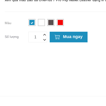
xem qua mẫu Bao da OnePlus 7 Pro Flip Wallet Leather dạng ví
siêu bền siêu êm 2 t...
Màu
Mua ngay
Số lượng