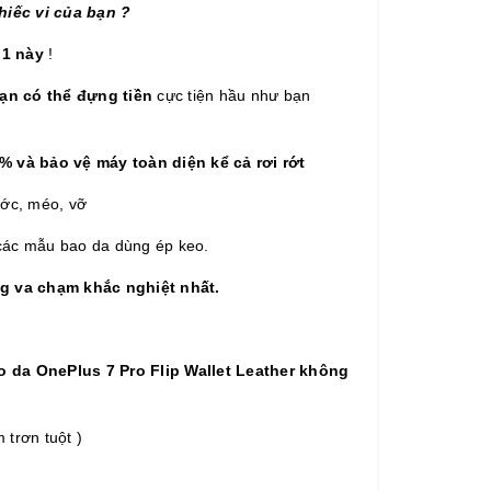
hiếc vi của bạn ?
 1 này
!
ạn có thể đựng tiền
cực tiện hầu như bạn
 và bảo vệ máy toàn diện kể cả rơi rớt
ước, méo, vỡ
 các mẫu bao da dùng ép keo.
g va chạm khắc nghiệt nhất.
 da OnePlus 7 Pro Flip Wallet Leather
không
trơn tuột )