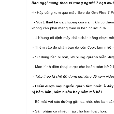
Bạn ngại mang theo ví trong người ? bạn muố
=>
Hãy cùng xem qua mẫu
Bao da OnePlus 7 Pr
- Với 1 thiết kế ưa chuộng của năm, khi có thêm
không cần phải mang theo ví bên người nữa.
- 1 Khung cố định máy chắc chắn bằng nhựa mề
- Thêm vào đó phần bao da còn được làm
nhô 
- Sử dụng bền bỉ hơn, khi
xung quanh viền đư
- Màn hình điện thoại được che hoàn toàn bở 2 
- Tiếp theo là chế độ dựng nghiêng để xem video
-
Điểm được mọi người quan tâm nhất là đây 
bị bám bẩn, bám nước hay bám mồ hôi
- Bề mặt với các đường gân da nhỏ, cho bạn cảm 
- Sản phẩm có nhiều màu cho bạn lựa chọn.