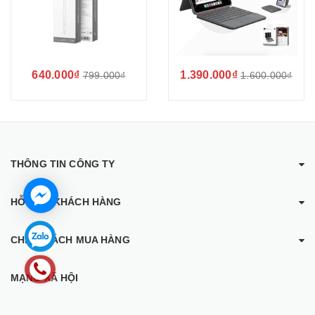
640.000₫
1.390.000₫
799.000₫
1.600.000₫
THÔNG TIN CÔNG TY
HỖ TRỢ KHÁCH HÀNG
CHÍNH SÁCH MUA HÀNG
MẠNG XÃ HỘI