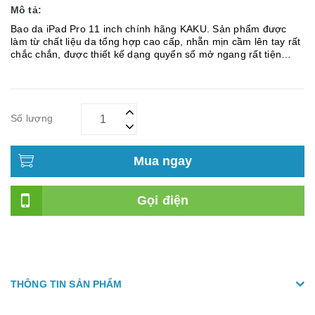
Mô tả:
Bao da iPad Pro 11 inch chính hãng KAKU. Sản phẩm được
làm từ chất liệu da tổng hợp cao cấp, nhẵn mịn cầm lên tay rất
chắc chắn, được thiết kế dạng quyển sổ mở ngang rất tiện
dụng. Phần lưng bao da ôm chắc chắn vào thân máy, với nhữ...
Số lượng
Mua ngay
Gọi điện
THÔNG TIN SẢN PHẨM