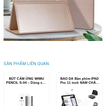
SẢN PHẨM LIÊN QUAN
BÚT CẢM ỨNG WIWU
BAO DA Bàn phím IPAD
PENCIL S-04 – Dùng cho
Pro 11 inch NAM CHÂM
mọi nền tảng ios và
TỪ TÍNH WIWU COMBO
androi iPad , Tab VIẾT
3IN1 MK-005 – ĐẲNG
MƯỢT, VẼ CHUẨN, TỪ
CẤP BẢO VỆ TOÀN DIỆN
TÍNH TIỆN LỢI