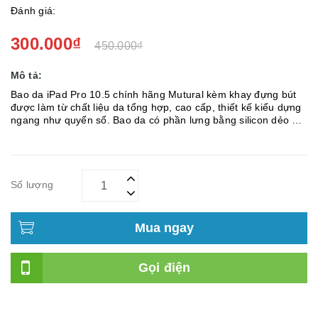
Đánh giá:
300.000₫
450.000₫
Mô tả:
Bao da iPad Pro 10.5 chính hãng Mutural kèm khay đựng bút
được làm từ chất liệu da tổng hợp, cao cấp, thiết kế kiểu dựng
ngang như quyển sổ. Bao da có phần lưng bằng silicon dẻo ôm
sát máy, giúp bảo vệ máy tốt hơn khi va đập, đặc biêt vớ...
Số lượng
Mua ngay
Gọi điện