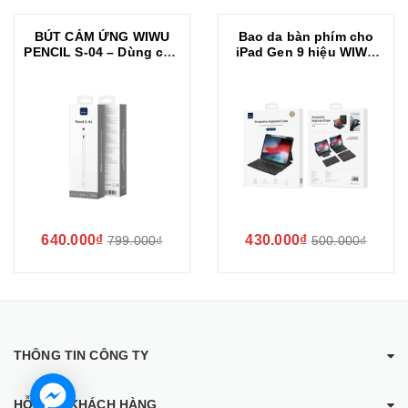
BÚT CẢM ỨNG WIWU
Bao da bàn phím cho
PENCIL S-04 – Dùng cho
iPad Gen 9 hiệu WIWU
mọi nền tảng ios và
Folio Protective
androi iPad , Tab VIẾT
Keyboard Case
MƯỢT, VẼ CHUẨN, TỪ
TÍNH TIỆN LỢI
640.000₫
430.000₫
799.000₫
500.000₫
THÔNG TIN CÔNG TY
HỖ TRỢ KHÁCH HÀNG