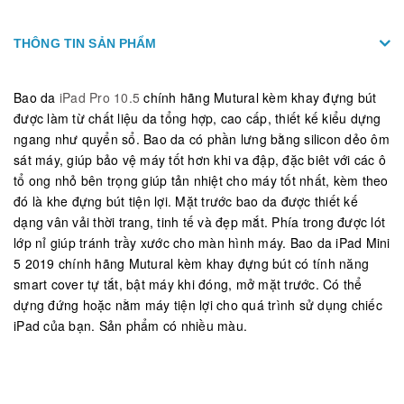
THÔNG TIN SẢN PHẨM
Bao da
iPad Pro 10.5
chính hãng Mutural kèm khay đựng bút
được làm từ chất liệu da tổng hợp, cao cấp, thiết kế kiểu dựng
ngang như quyển sổ. Bao da có phần lưng bằng silicon dẻo ôm
sát máy, giúp bảo vệ máy tốt hơn khi va đập, đặc biêt với các ô
tổ ong nhỏ bên trọng giúp tản nhiệt cho máy tốt nhất, kèm theo
đó là khe đựng bút tiện lợi. Mặt trước bao da được thiết kế
dạng vân vải thời trang, tinh tế và đẹp mắt. Phía trong được lót
lớp nỉ giúp tránh trầy xước cho màn hình máy. Bao da iPad Mini
5 2019 chính hãng Mutural kèm khay đựng bút có tính năng
smart cover tự tắt, bật máy khi đóng, mở mặt trước. Có thể
dựng đứng hoặc nằm máy tiện lợi cho quá trình sử dụng chiếc
iPad của bạn. Sản phẩm có nhiều màu.