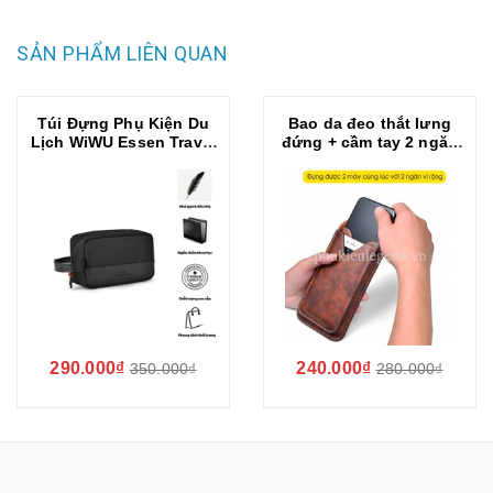
SẢN PHẨM LIÊN QUAN
Túi Đựng Phụ Kiện Du
Bao da đeo thắt lưng
Lịch WiWU Essen Travel
đứng + cầm tay 2 ngăn
Pouch Gọn Nhẹ - Tiện
Puloka kiểu đeo dọc
Nghi - Sành Điệu
290.000₫
240.000₫
350.000₫
280.000₫