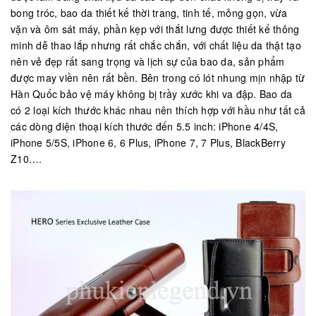
bong tróc, bao da thiết kế thời trang, tinh tế, mỏng gọn, vừa
vặn và ôm sát máy, phần kẹp với thắt lưng được thiết kế thông
minh dễ thao lắp nhưng rất chắc chắn, với chất liệu da thật tạo
nên vẻ đẹp rất sang trọng và lịch sự của bao da, sản phẩm
được may viền nên rất bền. Bên trong có lót nhung mịn nhập từ
Hàn Quốc bảo vệ máy không bị trầy xước khi va đập. Bao da
có 2 loại kích thước khác nhau nên thích hợp với hầu như tất cả
các dòng điện thoại kích thước đến 5.5 inch: iPhone 4/4S,
iPhone 5/5S, iPhone 6, 6 Plus, iPhone 7, 7 Plus, BlackBerry
Z10….