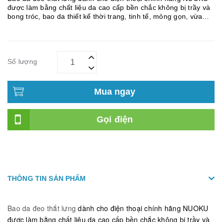
được làm bằng chất liệu da cao cấp bền chắc không bị trầy và
bong tróc, bao da thiết kế thời trang, tinh tế, mỏng gọn, vừa
vặn và ôm sát máy, phần kẹp với thắt lưng được thiết kế thông
minh...
Số lượng
Mua ngay
Gọi điện
THÔNG TIN SẢN PHẨM
Bao da đeo thắt lưng
dành cho điện thoại chính hãng NUOKU
được làm bằng chất liệu da cao cấp bền chắc không bị trầy và