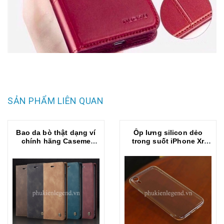
SẢN PHẨM LIÊN QUAN
Bao da bò thật dạng ví
Ốp lưng silicon dẻo
chính hãng Caseme
trong suốt iPhone Xr
dành cho iPhone Xr
siêu mỏng 0.5 mm