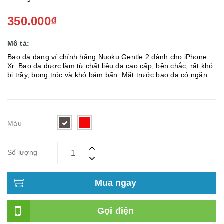
350.000₫
Mô tả:
Bao da dạng ví chính hãng Nuoku Gentle 2 dành cho iPhone
Xr. Bao da được làm từ chất liệu da cao cấp, bền chắc, rất khó
bị trầy, bong tróc và khó bám bẩn. Mặt trước bao da có ngăn
đựng tiền, và các ngăn phụ để card visit, thẻ ATMép viền được
khâu ...
Màu
Số lượng
Mua ngay
Gọi điện