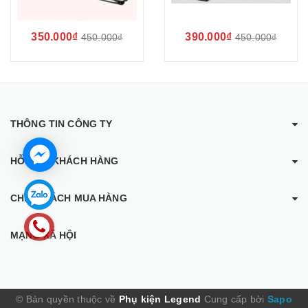
350.000₫
390.000₫
450.000₫
450.000₫
THÔNG TIN CÔNG TY
HỖ TRỢ KHÁCH HÀNG
CHÍNH SÁCH MUA HÀNG
MẠNG XÃ HỘI
© Bản quyền thuộc về
Phụ kiện Legend
Cung cấp bởi
Sapo