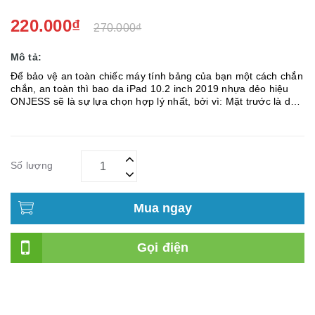
220.000₫
270.000₫
Mô tả:
Để bảo vệ an toàn chiếc máy tính bảng của bạn một cách chắn
chắn, an toàn thì bao da iPad 10.2 inch 2019 nhựa dẻo hiệu
ONJESS sẽ là sự lựa chọn hợp lý nhất, bởi vì: Mặt trước là da
tổng hợp cao cấp, thiết kế gập chữ Y, tam giác đa năng, mặt
trước ...
Số lượng
Mua ngay
Gọi điện