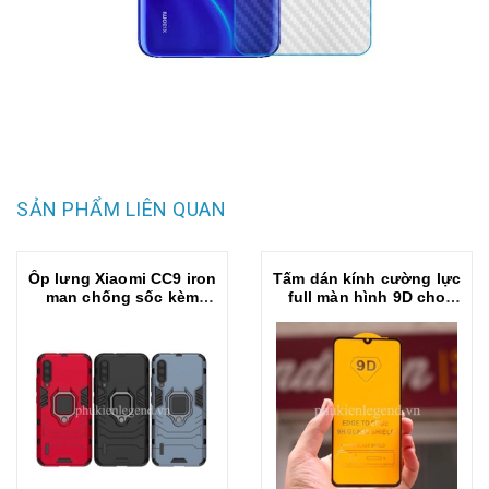
SẢN PHẨM LIÊN QUAN
Ốp lưng Xiaomi CC9 iron
Tấm dán kính cường lực
man chống sốc kèm
full màn hình 9D cho
iring
Xiaomi Mi CC9